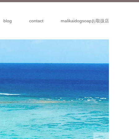
blog
contact
malikaidogsoapお取扱店
製法。