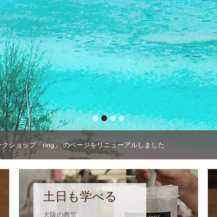
全ての方に届きますよう
詳細はこちら
1
2
3
4
クショップ「ring」 のページをリニューアルしました
土日も学べる
大阪の教室