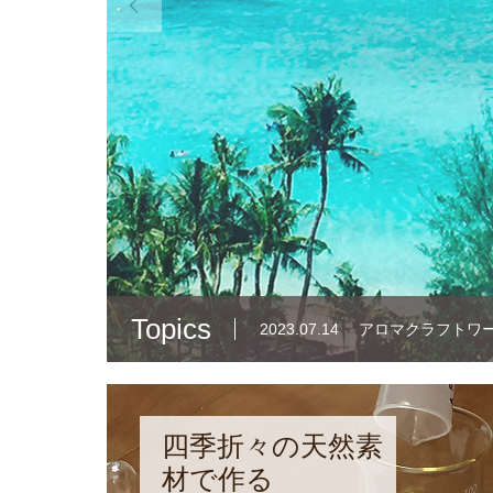
肌の弱い

Topics
2023.07.14
アロマクラフトワー
四季折々の天然素
材で作る