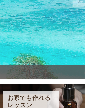
に・・・と

お家でも作れる
レッスン