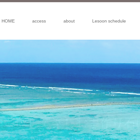
HOME
access
about
Lesoon schedule
ム島で生まれたmalikai