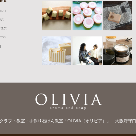
ME
son
ut
tact
ess
g
クラフト教室・手作り石けん教室「OLIVIA（オリビア）」
大阪府守口