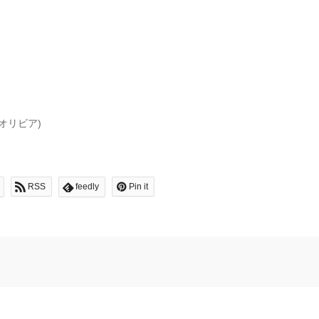
オリビア)
RSS
feedly
Pin it