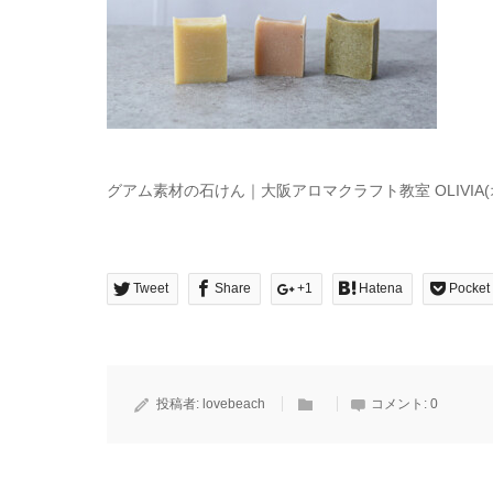
グアム素材の石けん｜大阪アロマクラフト教室 OLIVIA(
Tweet
Share
+1
Hatena
Pocket
投稿者:
lovebeach
コメント:
0