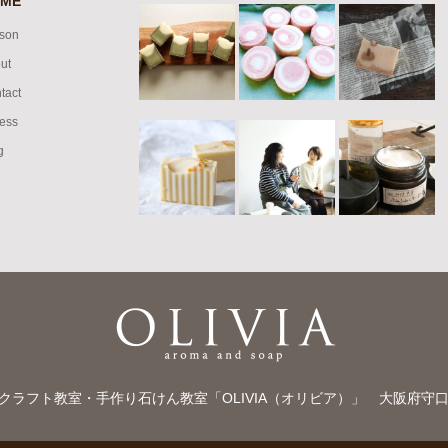
ME
son
ut
tact
ess
g
クラフト教室・手作り石けん教室「OLIVIA（オリビア）」
大阪府守口