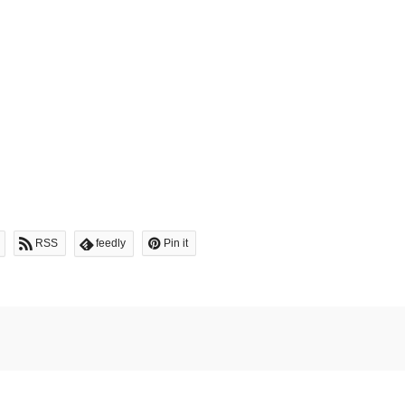
RSS
feedly
Pin it