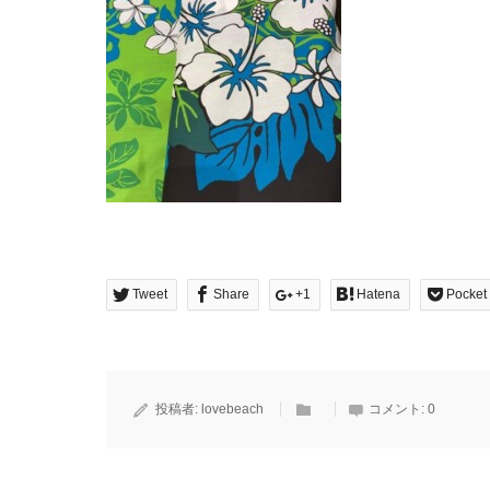
Tweet
Share
+1
Hatena
Pocket
投稿者:
lovebeach
コメント:
0