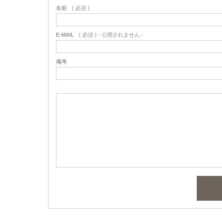
名前
( 必須 )
E-MAIL
( 必須 ) - 公開されません -
備考