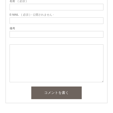
名前
( 必須 )
E-MAIL
( 必須 ) - 公開されません -
備考