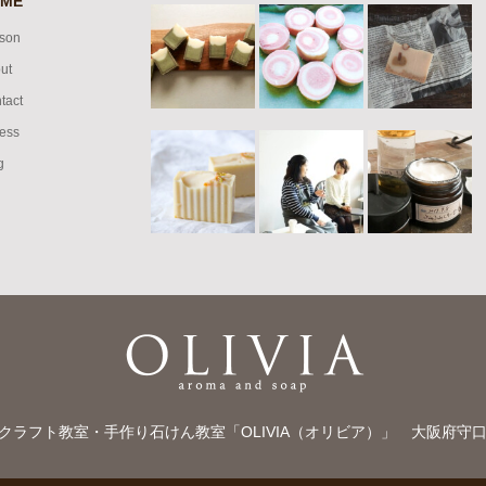
ME
son
ut
tact
ess
g
クラフト教室・手作り石けん教室「OLIVIA（オリビア）」
大阪府守口