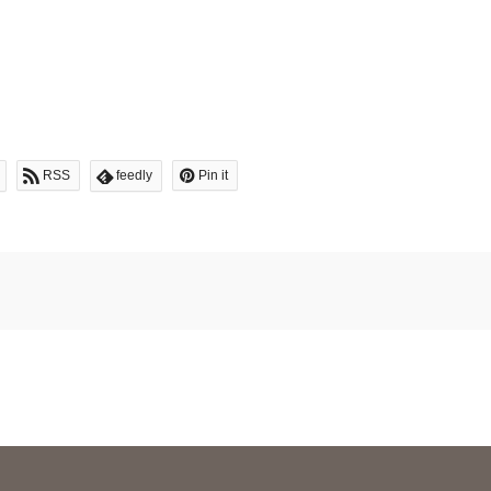
RSS
feedly
Pin it